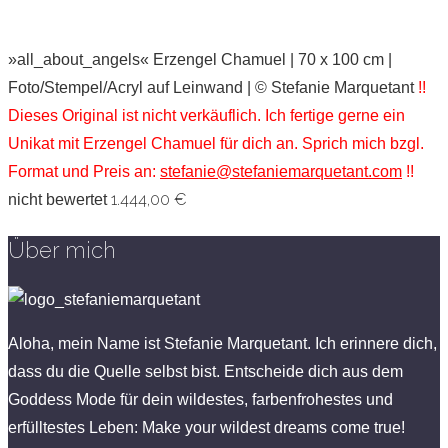
»all_about_angels« Erzengel Chamuel | 70 x 100 cm |
Foto/Stempel/Acryl auf Leinwand | © Stefanie Marquetant
!!
Dieses Original ist nicht verkäuflich. Ich fertige gerne ein
Unikat mit Erzengel Chamuel für dich an. Sprich mich bzgl.
Format und Preis an:
stefanie@stefaniemarquetant.com
!!
1.444,00
€
nicht bewertet
Über mich
Aloha, mein Name ist Stefanie Marquetant. Ich erinnere dich,
dass du die Quelle selbst bist. Entscheide dich aus dem
Goddess Mode für dein wildestes, farbenfrohestes und
erfülltestes Leben: Make your wildest dreams come true!