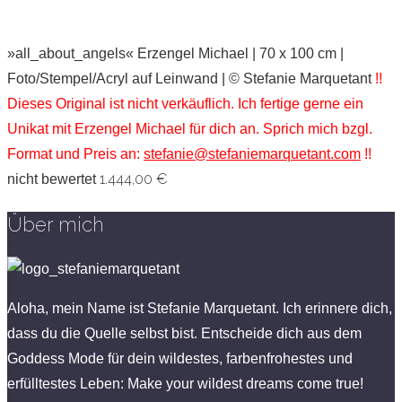
»all_about_angels« Erzengel Michael | 70 x 100 cm |
Foto/Stempel/Acryl auf Leinwand | © Stefanie Marquetant
!!
Dieses Original ist nicht verkäuflich. Ich fertige gerne ein
Unikat mit Erzengel Michael für dich an. Sprich mich bzgl.
Format und Preis an:
stefanie@stefaniemarquetant.com
!!
1.444,00
€
nicht bewertet
Über mich
Aloha, mein Name ist Stefanie Marquetant. Ich erinnere dich,
dass du die Quelle selbst bist. Entscheide dich aus dem
Goddess Mode für dein wildestes, farbenfrohestes und
erfülltestes Leben: Make your wildest dreams come true!