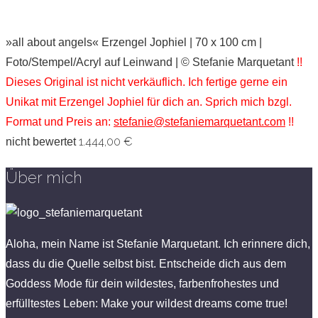
»all about angels« Erzengel Jophiel | 70 x 100 cm |
Foto/Stempel/Acryl auf Leinwand | © Stefanie Marquetant
!!
Dieses Original ist nicht verkäuflich. Ich fertige gerne ein
Unikat mit Erzengel Jophiel für dich an. Sprich mich bzgl.
Format und Preis an:
stefanie@stefaniemarquetant.com
!!
1.444,00
€
nicht bewertet
Über mich
Aloha, mein Name ist Stefanie Marquetant. Ich erinnere dich,
dass du die Quelle selbst bist. Entscheide dich aus dem
Goddess Mode für dein wildestes, farbenfrohestes und
erfülltestes Leben: Make your wildest dreams come true!