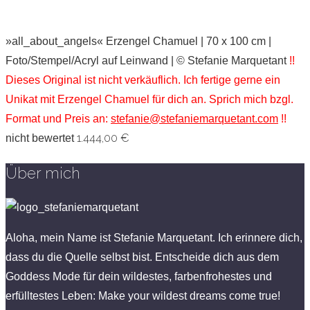
»all_about_angels« Erzengel Chamuel | 70 x 100 cm |
Foto/Stempel/Acryl auf Leinwand | © Stefanie Marquetant
!!
Dieses Original ist nicht verkäuflich. Ich fertige gerne ein
Unikat mit Erzengel Chamuel für dich an. Sprich mich bzgl.
Format und Preis an:
stefanie@stefaniemarquetant.com
!!
1.444,00
€
nicht bewertet
Über mich
Aloha, mein Name ist Stefanie Marquetant. Ich erinnere dich,
dass du die Quelle selbst bist. Entscheide dich aus dem
Goddess Mode für dein wildestes, farbenfrohestes und
erfülltestes Leben: Make your wildest dreams come true!