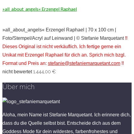
»all_about_angels« Erzengel Raphael
»all_about_angels« Erzengel Raphael | 70 x 100 cm |
Foto/Stempel/Acryl auf Leinwand | © Stefanie Marquetant
!!
Dieses Original ist nicht verkäuflich. Ich fertige gerne ein
Unikat mit Erzengel Raphael für dich an. Sprich mich bzgl.
Format und Preis an:
stefanie@stefaniemarquetant.com
!!
1.444,00
€
nicht bewertet
Über mich
Aloha, mein Name ist Stefanie Marquetant. Ich erinnere dich,
dass du die Quelle selbst bist. Entscheide dich aus dem
Goddess Mode für dein wildestes, farbenfrohestes und